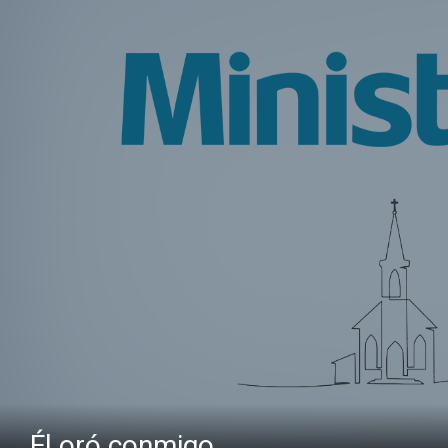
Él oró conmigo