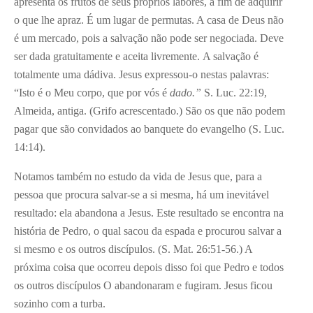
apresenta os frutos de seus próprios labores, a fim de adquirir
o que lhe apraz. É um lugar de permutas. A casa de Deus não
é um mercado, pois a salvação não pode ser negociada. Deve
ser dada gratuitamente e aceita livremente. A salvação é
totalmente uma dádiva. Jesus expressou-o nestas palavras:
“Isto é o Meu corpo, que por vós é
dado.”
S. Luc. 22:19,
Almeida, antiga. (Grifo acrescentado.) São os que não podem
pagar que são convidados ao banquete do evangelho (S. Luc.
14:14).
Notamos também no estudo da vida de Jesus que, para a
pessoa que procura salvar-se a si mesma, há um inevitável
resultado: ela abandona a Jesus. Este resultado se encontra na
história de Pedro, o qual sacou da espada e procurou salvar a
si mesmo e os outros discípulos. (S. Mat. 26:51-56.) A
próxima coisa que ocorreu depois disso foi que Pedro e todos
os outros discípulos O abandonaram e fugiram. Jesus ficou
sozinho com a turba.