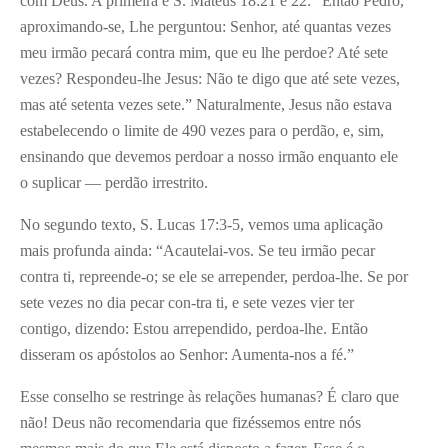
com Deus. A primeira é S. Mateus 18:21 e 22: “Então Pedro,
aproximando-se, Lhe perguntou: Senhor, até quantas vezes
meu irmão pecará contra mim, que eu lhe perdoe? Até sete
vezes? Respondeu-lhe Jesus: Não te digo que até sete vezes,
mas até setenta vezes sete.” Naturalmente, Jesus não estava
estabelecendo o limite de 490 vezes para o perdão, e, sim,
ensinando que devemos perdoar a nosso irmão enquanto ele
o suplicar — perdão irrestrito.
No segundo texto, S. Lucas 17:3-5, vemos uma aplicação
mais profunda ainda: “Acautelai-vos. Se teu irmão pecar
contra ti, repreende-o; se ele se arrepender, perdoa-lhe. Se por
sete vezes no dia pecar con-tra ti, e sete vezes vier ter
contigo, dizendo: Estou arrependido, perdoa-lhe. Então
disseram os apóstolos ao Senhor: Aumenta-nos a fé.”
Esse conselho se restringe às relações humanas? É claro que
não! Deus não recomendaria que fizéssemos entre nós