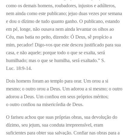
como os demais homens, roubadores, injustos e adúlteros,
nem ainda como este publicano; jejuo duas vezes por semana
e dou o dízimo de tudo quanto ganho. O publicano, estando
em pé, longe, não ousava nem ainda levantar os olhos ao
Céu, mas batia no peito, dizendo: Ó Deus, sê propício a
mim, pecador! Digo-vos que este desceu justificado para sua
casa, e não aquele; porque todo o que se exalta, será
humilhado; mas o que se humilha, será exaltado.” S.
Luc. 18:9-14.
Dois homens foram ao templo para orar. Um orou a si
mesmo; o outro orou a Deus. Um adorou a si mesmo; o outro
adorou a Deus. Um confiou em seus próprios méritos;
o outro confiou na misericórdia de Deus.
O fariseu achou que suas próprias obras, sua devolução do
dízimo, seu jejum, sua conduta irrepreensível, eram
suficientes para obter sua salvação. Confiar nas obras para a