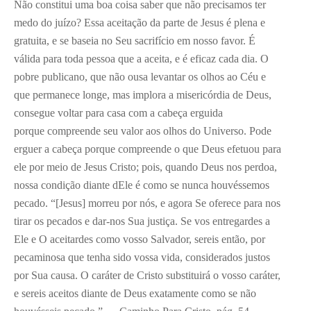
Não constitui uma boa coisa saber que não precisamos ter
medo do juízo? Essa aceitação da parte de Jesus é plena e
gratuita, e se baseia no Seu sacrifício em nosso favor. É
válida para toda pessoa que a aceita, e é eficaz cada dia. O
pobre publicano, que não ousa levantar os olhos ao Céu e
que permanece longe, mas implora a misericórdia de Deus,
consegue voltar para casa com a cabeça erguida
porque compreende seu valor aos olhos do Universo. Pode
erguer a cabeça porque compreende o que Deus efetuou para
ele por meio de Jesus Cristo; pois, quando Deus nos perdoa,
nossa condição diante dEle é como se nunca houvéssemos
pecado. “[Jesus] morreu por nós, e agora Se oferece para nos
tirar os pecados e dar-nos Sua justiça. Se vos entregardes a
Ele e O aceitardes como vosso Salvador, sereis então, por
pecaminosa que tenha sido vossa vida, considerados justos
por Sua causa. O caráter de Cristo substituirá o vosso caráter,
e sereis aceitos diante de Deus exatamente como se não