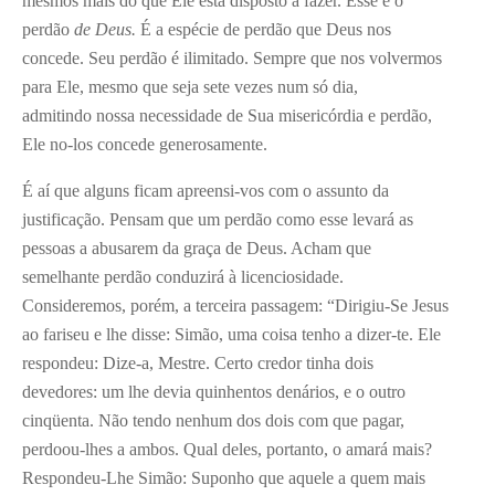
mesmos mais do que Ele está disposto a fazer. Esse é o
perdão
de Deus.
É a espécie de perdão que Deus nos
concede. Seu perdão é ilimitado. Sempre que nos volvermos
para Ele, mesmo que seja sete vezes num só dia,
admitindo nossa necessidade de Sua misericórdia e perdão,
Ele no-los concede generosamente.
É aí que alguns ficam apreensi-vos com o assunto da
justificação. Pensam que um perdão como esse levará as
pessoas a abusarem da graça de Deus. Acham que
semelhante perdão conduzirá à licenciosidade.
Consideremos, porém, a terceira passagem: “Dirigiu-Se Jesus
ao fariseu e lhe disse: Simão, uma coisa tenho a dizer-te. Ele
respondeu: Dize-a, Mestre. Certo credor tinha dois
devedores: um lhe devia quinhentos denários, e o outro
cinqüenta. Não tendo nenhum dos dois com que pagar,
perdoou-lhes a ambos. Qual deles, portanto, o amará mais?
Respondeu-Lhe Simão: Suponho que aquele a quem mais