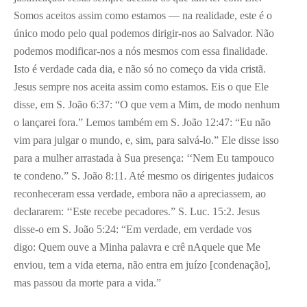
Somos aceitos assim como estamos — na realidade, este é o
único modo pelo qual podemos dirigir-nos ao Salvador. Não
podemos modificar-nos a nós mesmos com essa finalidade.
Isto é verdade cada dia, e não só no começo da vida cristã.
Jesus sempre nos aceita assim como estamos. Eis o que Ele
disse, em S. João 6:37: “O que vem a Mim, de modo nenhum
o lançarei fora.” Lemos também em S. João 12:47: “Eu não
vim para julgar o mundo, e, sim, para salvá-lo.” Ele disse isso
para a mulher arrastada à Sua presença: ‘‘Nem Eu tampouco
te condeno.” S. João 8:11. Até mesmo os dirigentes judaicos
reconheceram essa verdade, embora não a apreciassem, ao
declararem: ‘‘Este recebe pecadores.” S. Luc. 15:2. Jesus
disse-o em S. João 5:24: “Em verdade, em verdade vos
digo: Quem ouve a Minha palavra e crê nAquele que Me
enviou, tem a vida eterna, não entra em juízo [condenação],
mas passou da morte para a vida.”