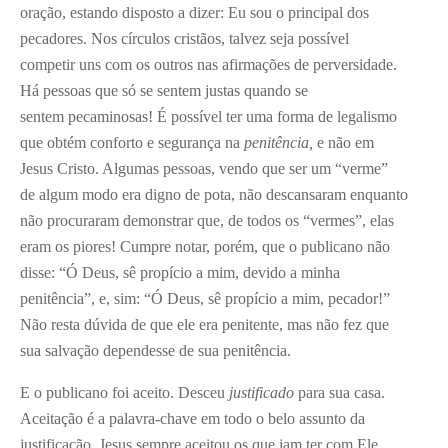
oração, estando disposto a dizer: Eu sou o principal dos
pecadores. Nos círculos cristãos, talvez seja possível
competir uns com os outros nas afirmações de perversidade.
Há pessoas que só se sentem justas quando se
sentem pecaminosas! É possível ter uma forma de legalismo
que obtém conforto e segurança na
penitência,
e não em
Jesus Cristo. Algumas pessoas, vendo que ser um “verme”
de algum modo era digno de pota, não descansaram enquanto
não procuraram demonstrar que, de todos os “vermes”, elas
eram os piores! Cumpre notar, porém, que o publicano não
disse: “Ó Deus, sê propício a mim, devido a minha
penitência”, e, sim: “Ó Deus, sê propício a mim, pecador!”
Não resta dúvida de que ele era penitente, mas não fez que
sua salvação dependesse de sua penitência.
E o publicano foi aceito. Desceu
justificado
para sua casa.
Aceitação é a palavra-chave em todo o belo assunto da
justificação. Jesus sempre aceitou os que iam ter com Ele.