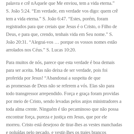
palavra e crê nAquele que Me enviou, tem a vida eterna.”
S. João 5:24. “Em verdade, em verdade vos digo: quem crê
tem a vida eterna.” S. João 6:47. “Estes, porém, foram
registrados para que creiais que Jesus é o Cristo, o Filho de
Deus, e para que, crendo, tenhais vida em Seu nome.” S.
João 20:31. “Alegrai-vos … porque os vossos nomes estão
arrolados nos Céus.” S. Lucas 10:20.
Para muitos de nós, parece que esta verdade é boa demais
para ser aceita. Mas não deixa de ser verdade, pois foi
proferida por Jesus! “Abandonai a suspeita de que
as promessas de Deus não se referem a vós. Elas são para
todo transgressor arrependido. Força e graça foram providas
por meio de Cristo, sendo levadas pelos anjos ministradores a
toda alma crente. Ninguém é tão pecaminoso que não possa
encontrar força, pureza e justiça em Jesus, que por ele
morreu. Cristo está desejoso de tirar-lhes as vestes manchadas
e poluídas pelo pecado, e vestir-lhes os trajes brancos