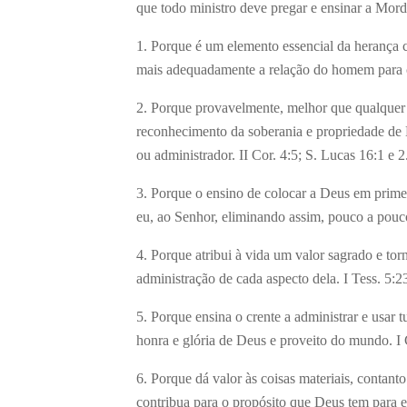
que todo ministro deve pregar e ensinar a Mor
1. Porque é um elemento essencial da herança 
mais adequadamente a relação do homem para 
2. Porque provavelmente, melhor que qualquer o
reconhecimento da soberania e propriedade de 
ou administrador. II Cor. 4:5; S. Lucas 16:1 e 2
3. Porque o ensino de colocar a Deus em primei
eu, ao Senhor, eliminando assim, pouco a pouco
4. Porque atribui à vida um valor sagrado e to
administração de cada aspecto dela. I Tess. 5:2
5. Porque ensina o crente a administrar e usar t
honra e glória de Deus e proveito do mundo. I C
6. Porque dá valor às coisas materiais, contan
contribua para o propósito que Deus tem para e