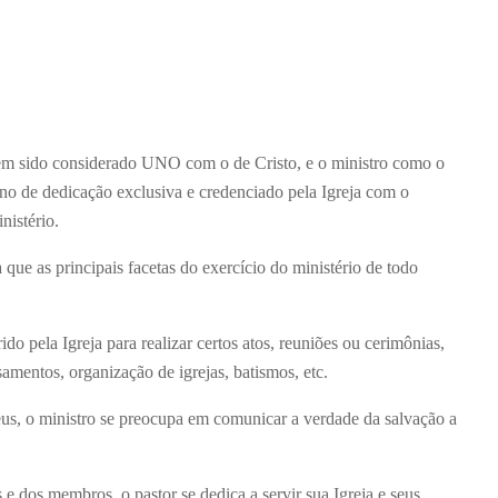
tem sido considerado UNO com o de Cristo, e o ministro como o
no de dedicação exclusiva e credenciado pela Igreja com o
nistério.
 que as principais facetas do exercício do ministério de todo
do pela Igreja para realizar certos atos, reuniões ou cerimônias,
amentos, organização de igrejas, batismos, etc.
us, o ministro se preocupa em comunicar a verdade da salvação a
e dos membros, o pastor se dedica a servir sua Igreja e seus