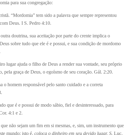
domia para sua congregação:
cristã. “Mordomia” tem sido a palavra que sempre representou
com Deus. I S. Pedro 4:10.
utra doutrina, sua aceitação por parte do crente implica o
Deus sobre tudo que ele é e possui, e sua condição de mordomo
.
ro lugar ajuda o filho de Deus a render sua vontade, seu próprio
, pela graça de Deus, o egoísmo de seu coração. Gál. 2:20.
rna o homem responsável pelo santo cuidado e a correta
3.
udo que é e possui de modo sábio, fiel e desinteressado, para
or. 4:1 e 2.
to que não sejam um fim em si mesmas, e, sim, um instrumento que
ste mundo; isto é,
coloca o dinheiro em seu devido lugar. S.
Luc.