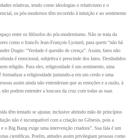
ades relativas, tendo como ideologias o relativismo e o
tencial, os pós-modernos têm recorrido à intuição e ao sentimento
aço entre os filósofos do pós-modernismo. Não se trata da
ores como o francês Jean-François Lyotard, para quem “não há
xander Dugin: “Verdade é questão de crença”. Assim, fatos não
funda é emocional, subjetiva e prescinde dos fatos. Desiludidos
sem religião. Para eles, religiosidade é um sentimento, uma
 é formalizar a religiosidade juntando-a em um credo e uma
pessoas assim ainda não entenderam que as emoções e a razão, à
s, não podem entender a loucura da cruz com todas as suas
tãs têm tentado se ajustar, inclusive abrindo mão de princípios
lução não é incompatível com a criação no Gênesis, pois a
, e o Big Bang exige uma intervenção criadora”. Sua fala é um
eorias científicas. Porém, atitudes assim privilegiam pessoas como