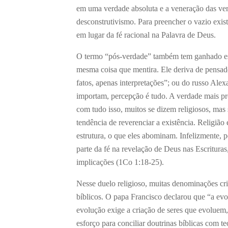
em uma verdade absoluta e a veneração das verd
desconstrutivismo. Para preencher o vazio exis
em lugar da fé racional na Palavra de Deus.
O termo “pós-verdade” também tem ganhado esp
mesma coisa que mentira. Ele deriva de pensad
fatos, apenas interpretações”; ou do russo Ale
importam, percepção é tudo. A verdade mais pro
com tudo isso, muitos se dizem religiosos, mas 
tendência de reverenciar a existência. Religião
estrutura, o que eles abominam. Infelizmente, 
parte da fé na revelação de Deus nas Escritura
implicações (1Co 1:18-25).
Nesse duelo religioso, muitas denominações cris
bíblicos. O papa Francisco declarou que “a evo
evolução exige a criação de seres que evoluem
esforço para conciliar doutrinas bíblicas com t