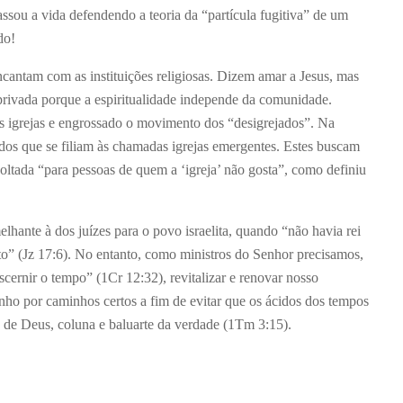
assou a vida defendendo a teoria da “partícula fugitiva” de um
do!
cantam com as instituições religiosas. Dizem amar a Jesus, mas
 privada porque a espiritualidade independe da comunidade.
s igrejas e engrossado o movimento dos “desigrejados”. Na
os que se filiam às chamadas igrejas emergentes. Estes buscam
voltada “para pessoas de quem a ‘igreja’ não gosta”, como definiu
ante à dos juízes para o povo israelita, quando “não havia rei
to” (Jz 17:6). No entanto, como ministros do Senhor precisamos,
scernir o tempo” (1Cr 12:32), revitalizar e renovar nosso
nho por caminhos certos a fim de evitar que os ácidos dos tempos
a de Deus, coluna e baluarte da verdade (1Tm 3:15).