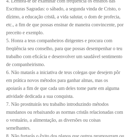
4. Lembra-te de examinar com freqüência os ensinos das
Escrituras Sagradas: o sábado, a segunda vinda de Cristo, o
dízimo, a educação cristã, a vida salutar, o dom de profecia,
etc., a fim de que possas ensinar de maneira convincente, por
preceito e exemplo.
5. Honra a teus companheiros dirigentes e procura com
freqüência seu conselho, para que possas desempenhar o teu
trabalho com eficácia e desenvolver um saudável sentimento
de companheirismo.
6. Não matarás a iniciativa de teus colegas que desejem pôr
em prática novos métodos para ganhar almas, mas os
apoiarás a fim de que cada um deles tome parte em alguma
atividade dedicada a sua conquista.
7. Não prostituirás teu trabalho introduzindo métodos
mundanos ou rebaixando as normas cristãs relacionadas com
o vestuário, a alimentação, as diversões ou coisas
semelhantes.
8. Não furtarás o êxito dos planos que outros promoveram ou