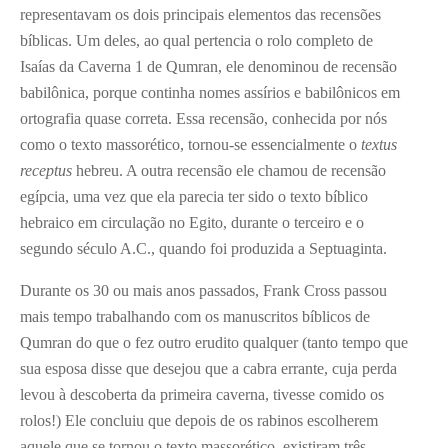
representavam os dois principais elementos das recensões
bíblicas. Um deles, ao qual pertencia o rolo completo de
Isaías da Caverna 1 de Qumran, ele denominou de recensão
babilônica, porque continha nomes assírios e babilônicos em
ortografia quase correta. Essa recensão, conhecida por nós
como o texto massorético, tornou-se essencialmente o
textus
receptus
hebreu. A outra recensão ele chamou de recensão
egípcia, uma vez que ela parecia ter sido o texto bíblico
hebraico em circulação no Egito, durante o terceiro e o
segundo século A.C., quando foi produzida a Septuaginta.
Durante os 30 ou mais anos passados, Frank Cross passou
mais tempo trabalhando com os manuscritos bíblicos de
Qumran do que o fez outro erudito qualquer (tanto tempo que
sua esposa disse que desejou que a cabra errante, cuja perda
levou à descoberta da primeira caverna, tivesse comido os
rolos!) Ele concluiu que depois de os rabinos escolherem
aquele que se tornou o texto massorético, existiram três