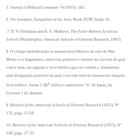
5. Journal of Biblical Literature 74 (1955): 182.
6. Ver Josephus, Antiquities of the Jews, Book XVIII, Seção 16.
.7. D. N. Freedman and K. A. Mathews,
The Paleo-Hebrew Leviticus
Schroll
(Philadelphia: American Schools of Oriental Research, 1985).
8. O código identificando os manuscritos bíblicos do rolo do Mar
Morto e os fragmentos, menciona primeiro o número da caverna da qual
vem o item, em seguida o livro bíblico que ele contém e, finalmente,
uma designação posterior da qual veio esse item do manuscrito daquele
b
livro bíblico. Assim 1 Qls
indica o manuscrito “b” de Isaías, da
Caverna 1 de Qumran.
9.
Bulletin of the American Schools of Oriental Research
(1953), N°
132, págs. 15-26.
10.
Bulletin of the American Schools of Oriental Research
(1955), N°
140, págs. 27-33.