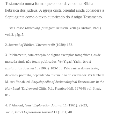
Testamento numa forma que concordava com a Bíblia
hebraica dos judeus. A igreja cristã oriental ainda considera a
Septuaginta como o texto autorizado do Antigo Testamento.
1.
Die Grosse Tauschung
(Stuttgart: Deutsche Verlags-Anstalt, 1921),
vol. 2, pág. 5.
2.
Journal of Biblical Literature
69 (1950): 152.
3. Infelizmente, com exceção de alguns exemplos fotográficos, os de
massada ainda não foram publicados. Ver Yigael Yadin,
Israel
Exploration Journal
15 (1965): 103-105. Pelo caráter do seu texto,
devemos, portanto, depender do testemunho do escavador. Ver também
M. Avi-Yonah, ed.
Encyclopedia of Archaeological Excavations in the
Holy Land
(Englewood Cliffs, N.J.: Prentice-Hall, 1976-8) vol. 3, pág.
812.
4. Y. Aharoni,
Israel Exploration Journal
11 (1961): 22-23;
Yadin,
Israel Exploration Journal
11 (1961):40.