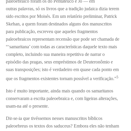
paleoebraico foram os do Pentateuco e Jó — em
outras palavras, só os livros que a tradição judaica dizia terem
sido escritos por Moisés. Em um relatório preliminar, Patrick
Skehan, a quem foram destinados alguns dos manuscritos
para publicação, escreveu que aqueles fragmentos
paleoebraicos representam recensão que pode ser chamada de
“‘samaritana’ com todas as características daquele texto mais
completo, incluindo sua maneira repetitiva de narrar o
episódio das pragas, seus empréstimos de Deuteronômio e
suas transposições; isto é verdadeiro em quase cada ponto em
5
que os fragmentos existentes tornam possível a verificação.”
Isto é muito importante, ainda mais quando os samaritanos
conservaram a escrita paleoebraica e, com ligeiras alterações,
usam-na até o presente.
Dir-se-ia que tivéssemos nesses manuscritos bíblicos
paleoebreus os textos dos saduceus? Embora eles não tenham