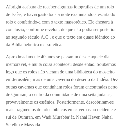
Albright acabara de receber algumas fotografias de um rolo
de Isaías, e havia gasto toda a noite examinando a escrita do
rolo e conferindo-a com o texto massorético. Ele chegara à
conclusão, conforme revelou, de que não podia ser posterior
ao segundo século A.C., e que o texto era quase idêntico ao
da Bíblia hebraica massorética.
Aproximadamente 40 anos se passaram desde aquele dia
memorável, e muita coisa aconteceu desde então. Soubemos
logo que os rolos não vieram de uma biblioteca do mosteiro
em Jerusalém, mas de uma caverna do deserto da Judéia. Dez
outras cavernas que continham rolos foram encontradas perto
de Qumran, o centro da comunidade de uma seita judaica,
provavelmente os essênios. Posteriormente, descobriram-se
mais fragmentos de rolos bíblicos em cavernas ao ocidente e
sul de Qumran, em Wadi Murabba’ât, Nahal Hever, Nahal
Se‘elim e Massada.