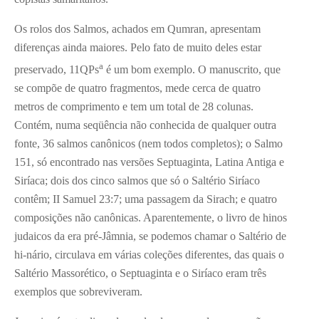
Os rolos dos Salmos, achados em Qumran, apresentam
diferenças ainda maiores. Pelo fato de muito deles estar
a
preservado, 11QPs
é um bom exemplo. O manuscrito, que
se compõe de quatro fragmentos, mede cerca de quatro
metros de comprimento e tem um total de 28 colunas.
Contém, numa seqüência não conhecida de qualquer outra
fonte, 36 salmos canônicos (nem todos completos); o Salmo
151, só encontrado nas versões Septuaginta, Latina Antiga e
Siríaca; dois dos cinco salmos que só o Saltério Siríaco
contêm; II Samuel 23:7; uma passagem da Sirach; e quatro
composições não canônicas. Aparentemente, o livro de hinos
judaicos da era pré-Jâmnia, se podemos chamar o Saltério de
hi-nário, circulava em várias coleções diferentes, das quais o
Saltério Massorético, o Septuaginta e o Siríaco eram três
exemplos que sobreviveram.