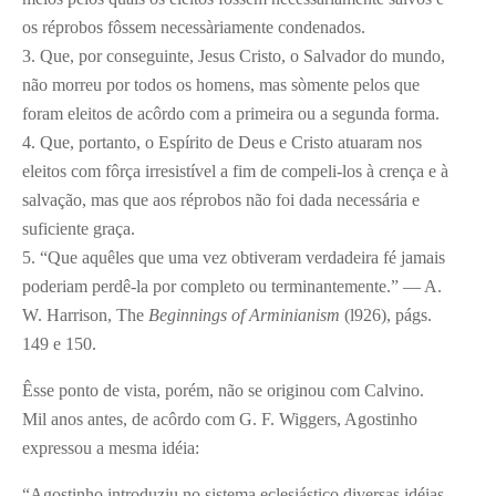
os réprobos fôssem necessàriamente condenados.
3. Que, por conseguinte, Jesus Cristo, o Salvador do mundo,
não morreu por todos os homens, mas sòmente pelos que
foram eleitos de acôrdo com a primeira ou a segunda forma.
4. Que, portanto, o Espírito de Deus e Cristo atuaram nos
eleitos com fôrça irresistível a fim de compeli-los à crença e à
salvação, mas que aos réprobos não foi dada necessária e
suficiente graça.
5. “Que aquêles que uma vez obtiveram verdadeira fé jamais
poderiam perdê-la por completo ou terminantemente.” — A.
W. Harrison, The
Beginnings of Arminianism
(l926), págs.
149 e 150.
Êsse ponto de vista, porém, não se originou com Calvino.
Mil anos antes, de acôrdo com G. F. Wiggers, Agostinho
expressou a mesma idéia:
“Agostinho introduziu no sistema eclesiástico diversas idéias