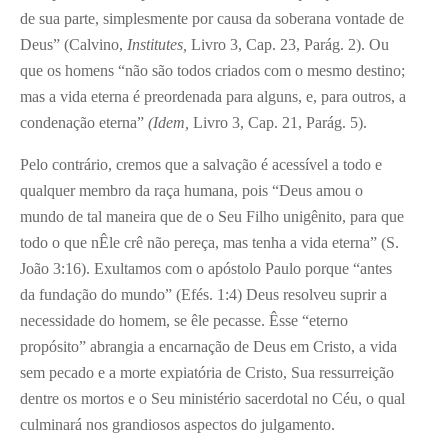
de sua parte, simplesmente por causa da soberana vontade de
Deus” (Calvino,
Institutes,
Livro 3, Cap. 23, Parág. 2). Ou
que os homens “não são todos criados com o mesmo destino;
mas a vida eterna é preordenada para alguns, e, para outros, a
condenação eterna”
(Idem,
Livro 3, Cap. 21, Parág. 5).
Pelo contrário, cremos que a salvação é acessível a todo e
qualquer membro da raça humana, pois “Deus amou o
mundo de tal maneira que de o Seu Filho unigênito, para que
todo o que nÊle crê não pereça, mas tenha a vida eterna” (S.
João 3:16). Exultamos com o apóstolo Paulo porque “antes
da fundação do mundo” (Efés. 1:4) Deus resolveu suprir a
necessidade do homem, se êle pecasse. Êsse “eterno
propósito” abrangia a encarnação de Deus em Cristo, a vida
sem pecado e a morte expiatória de Cristo, Sua ressurreição
dentre os mortos e o Seu ministério sacerdotal no Céu, o qual
culminará nos grandiosos aspectos do julgamento.