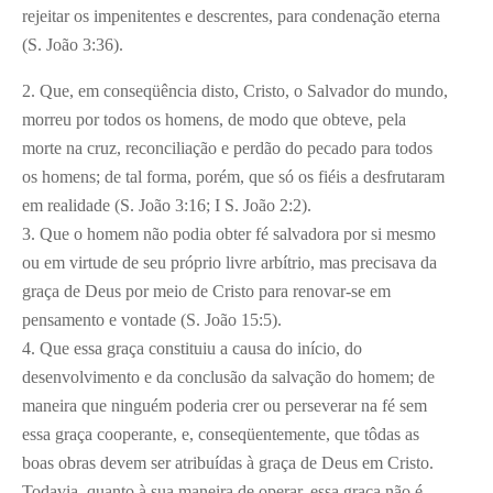
rejeitar os impenitentes e descrentes, para condenação eterna
(S. João 3:36).
2. Que, em conseqüência disto, Cristo, o Salvador do mundo,
morreu por todos os homens, de modo que obteve, pela
morte na cruz, reconciliação e perdão do pecado para todos
os homens; de tal forma, porém, que só os fiéis a desfrutaram
em realidade (S. João 3:16; I S. João 2:2).
3. Que o homem não podia obter fé salvadora por si mesmo
ou em virtude de seu próprio livre arbítrio, mas precisava da
graça de Deus por meio de Cristo para renovar-se em
pensamento e vontade (S. João 15:5).
4. Que essa graça constituiu a causa do início, do
desenvolvimento e da conclusão da salvação do homem; de
maneira que ninguém poderia crer ou perseverar na fé sem
essa graça cooperante, e, conseqüentemente, que tôdas as
boas obras devem ser atribuídas à graça de Deus em Cristo.
Todavia, quanto à sua maneira de operar, essa graça não é