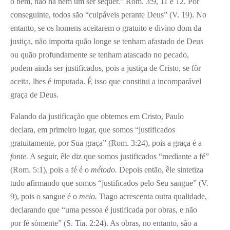
o bem, não há nem um ser sequer.” Rom. 3:9, 11 e 12. Por
conseguinte, todos são “culpáveis perante Deus” (V. 19). No
entanto, se os homens aceitarem o gratuito e divino dom da
justiça, não importa quão longe se tenham afastado de Deus
ou quão profundamente se tenham atascado no pecado,
podem ainda ser justificados, pois a justiça de Cristo, se fôr
aceita, lhes é imputada. É isso que constitui a incomparável
graça de Deus.
Falando da justificação que obtemos em Cristo, Paulo
declara, em primeiro lugar, que somos “justificados
gratuitamente, por Sua graça” (Rom. 3:24), pois a graça é a
fonte.
A seguir, êle diz que somos justificados “mediante a fé”
(Rom. 5:1), pois a fé é o
método.
Depois então, êle sintetiza
tudo afirmando que somos “justificados pelo Seu sangue” (V.
9), pois o sangue é o
meio.
Tiago acrescenta outra qualidade,
declarando que “uma pessoa é justificada por obras, e não
por fé sòmente” (S. Tia. 2:24). As obras, no entanto, são a