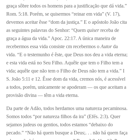
graça sôbre todos os homens para a justificação que dá vida.”
Rom. 5:18. Porém, se quisermos “reinar em vida” (V. 17),
devemos aceitar êsse “dom da justiça.” E o apóstolo João cita
as seguintes palavras do Senhor: “Quem
quiser
receba de
graça a água da vida.” Apoc. 22:17. A única maneira de
recebermos essa vida consiste cm recebermos o
Autor
da
vida. “E o testemunho é êste, que Deus nos deu a vida eterna;
e esta vida está no Seu Filho. Aquêle que tem o Filho tem a
vida; aquêle que não tem o Filho de Deus não tem a vida.” I
S. João 5:11 e 12. Êsse dom da vida, cremos nós, é acessível
a todos, porém, unicamente se apoderam — os que aceitam a
provisão divina — têm a vida eterna.
Da parte de Adão, todos herdamos uma natureza pecaminosa.
Somos todos “por natureza filhos da ira” (Efés. 2:3). Quer
sejamos judeus ou gentios, todos estamos “debaixo do
pecado.” “Não há quem busque a Deus;. . . não há quem faça