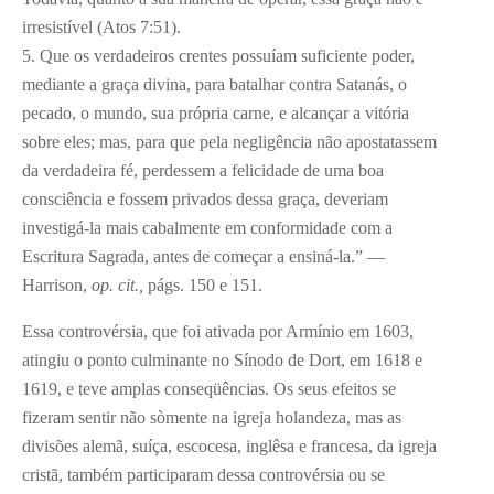
irresistível (Atos 7:51).
5. Que os verdadeiros crentes possuíam suficiente poder,
mediante a graça divina, para batalhar contra Satanás, o
pecado, o mundo, sua própria carne, e alcançar a vitória
sobre eles; mas, para que pela negligência não apostatassem
da verdadeira fé, perdessem a felicidade de uma boa
consciência e fossem privados dessa graça, deveriam
investigá-la mais cabalmente em conformidade com a
Escritura Sagrada, antes de começar a ensiná-la.” —
Harrison,
op. cit.,
págs. 150 e 151.
Essa controvérsia, que foi ativada por Armínio em 1603,
atingiu o ponto culminante no Sínodo de Dort, em 1618 e
1619, e teve amplas conseqüências. Os seus efeitos se
fizeram sentir não sòmente na igreja holandeza, mas as
divisões alemã, suíça, escocesa, inglêsa e francesa, da igreja
cristã, também participaram dessa controvérsia ou se