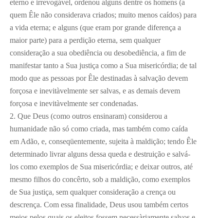
eterno e irrevogável, ordenou alguns dentre os homens (a
quem Êle não considerava criados; muito menos caídos) para
a vida eterna; e alguns (que eram por grande diferença a
maior parte) para a perdição eterna, sem qualquer
consideração a sua obediência ou desobediência, a fim de
manifestar tanto a Sua justiça como a Sua misericórdia; de tal
modo que as pessoas por Êle destinadas à salvação devem
forçosa e inevitàvelmente ser salvas, e as demais devem
forçosa e inevitàvelmente ser condenadas.
2. Que Deus (como outros ensinaram) considerou a
humanidade não só como criada, mas também como caída
em Adão, e, conseqüentemente, sujeita à maldição; tendo Êle
determinado livrar alguns dessa queda e destruição e salvá-
los como exemplos de Sua misericórdia; e deixar outros, até
mesmo filhos do concêrto, sob a maldição, como exemplos
de Sua justiça, sem qualquer consideração a crença ou
descrença. Com essa finalidade, Deus usou também certos
meios pelos quais os eleitos fossem necessàriamente salvos e