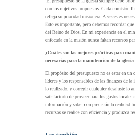
El presupuesto de la iglesia siempre debe priori
con los objetivos propuestos. Cada comisión fina
refleja su prioridad misionera. A veces es neces
Esto es importante, pero debemos recordar que 
del Reino de Dios. En mi experiencia en el mini
enfocada en la misión nunca faltan recursos par
¿Cuáles son las mejores prácticas para manten
necesarias para la manutención de la iglesia
El propósito del presupuesto no es estar en un c
líderes y los responsables de las finanzas de la
lo realizado, y corregir cualquier desajuste lo 
satisfactorio de proveer para los gastos locales 
información y saber con precisión la realidad fi
recursos se realice con eficiencia y produzca re
Lee también