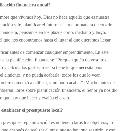
ficación financiera anual?
umbre que vivimos hoy, Dios no hace aquello que es nuestra
ración y fe, planificar el futuro es la mejor manera de crearlo.
inanciera, pensamos en los plazos corto, mediano y largo.
 el que nos encontramos hasta el lugar al que queremos llegar
ificar antes de comenzar cualquier emprendimiento. En este
e a la planificación financiera: “Porque ¿quién de vosotros,
o y calcula los gastos, a ver si tiene lo que necesita para
l cimiento, y no pueda acabarla, todos los que lo vean
 hombre comenzó a edificar, y no pudo acabar”. Mucho antes de
bieran libros sobre planificación financiera, el Señor ya nos dio
 lo que hay que hacer y evalúa el costo.
 establecer el presupuesto local?
n presupuesto/planificación es no tener claros los objetivos, lo
s que después de realizar el presupuesto hay que seguirlo, y eso