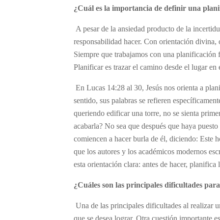
¿Cuál es la importancia de definir una plani
A pesar de la ansiedad producto de la incertid
responsabilidad hacer. Con orientación divina, o
Siempre que trabajamos con una planificación f
Planificar es trazar el camino desde el lugar en
En Lucas 14:28 al 30, Jesús nos orienta a plan
sentido, sus palabras se refieren específicament
queriendo edificar una torre, no se sienta primer
acabarla? No sea que después que haya puesto e
comiencen a hacer burla de él, diciendo: Este
que los autores y los académicos modernos escri
esta orientación clara: antes de hacer, planifica
¿Cuáles son las principales dificultades para
Una de las principales dificultades al realizar u
que se desea lograr. Otra cuestión importante e