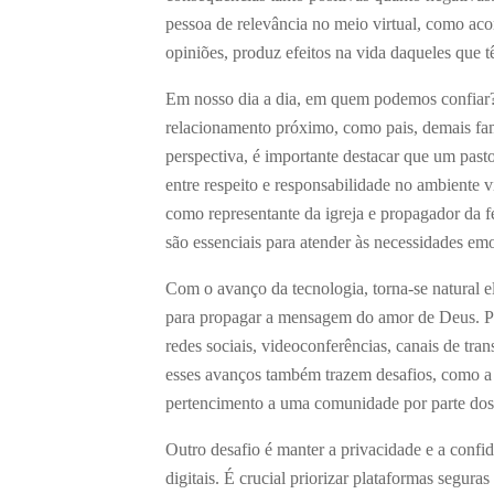
pessoa de relevância no meio virtual, como aco
opiniões, produz efeitos na vida daqueles que 
Em nosso dia a dia, em quem podemos confiar
relacionamento próximo, como pais, demais fami
perspectiva, é importante destacar que um pasto
entre respeito e responsabilidade no ambiente vi
como representante da igreja e propagador da fé
são essenciais para atender às necessidades emo
Com o avanço da tecnologia, torna-se natural el
para propagar a mensagem do amor de Deus. Par
redes sociais, videoconferências, canais de tra
esses avanços também trazem desafios, como a 
pertencimento a uma comunidade por parte do
Outro desafio é manter a privacidade e a confi
digitais. É crucial priorizar plataformas seguras