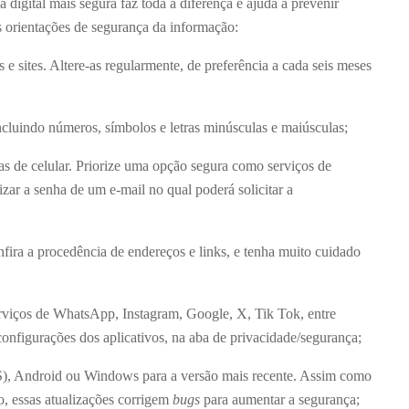
a digital mais segura faz toda a diferença e ajuda a prevenir
 orientações de segurança da informação:
s e sites. Altere-as regularmente, de preferência a cada seis meses
ncluindo números, símbolos e letras minúsculas e maiúsculas;
as de celular. Priorize uma opção segura como serviços de
ar a senha de um e-mail no qual poderá solicitar a
fira a procedência de endereços e links, e tenha muito cuidado
serviços de WhatsApp, Instagram, Google, X, Tik Tok, entre
configurações dos aplicativos, na aba de privacidade/segurança;
OS), Android ou Windows para a versão mais recente. Assim como
ão, essas atualizações corrigem
bugs
para aumentar a segurança;