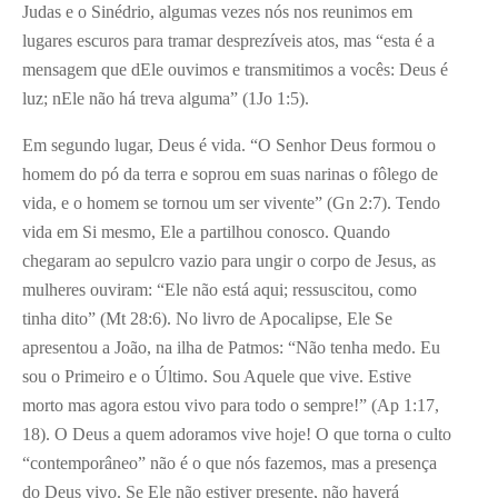
Judas e o Sinédrio, algumas vezes nós nos reunimos em
lugares escuros para tramar desprezíveis atos, mas “esta é a
mensagem que dEle ouvimos e transmitimos a vocês: Deus é
luz; nEle não há treva alguma” (1Jo 1:5).
Em segundo lugar, Deus é vida. “O Senhor Deus formou o
homem do pó da terra e soprou em suas narinas o fôlego de
vida, e o homem se tornou um ser vivente” (Gn 2:7). Tendo
vida em Si mesmo, Ele a partilhou conosco. Quando
chegaram ao sepulcro vazio para ungir o corpo de Jesus, as
mulheres ouviram: “Ele não está aqui; ressuscitou, como
tinha dito” (Mt 28:6). No livro de Apocalipse, Ele Se
apresentou a João, na ilha de Patmos: “Não tenha medo. Eu
sou o Primeiro e o Último. Sou Aquele que vive. Estive
morto mas agora estou vivo para todo o sempre!” (Ap 1:17,
18). O Deus a quem adoramos vive hoje! O que torna o culto
“contemporâneo” não é o que nós fazemos, mas a presença
do Deus vivo. Se Ele não estiver presente, não haverá