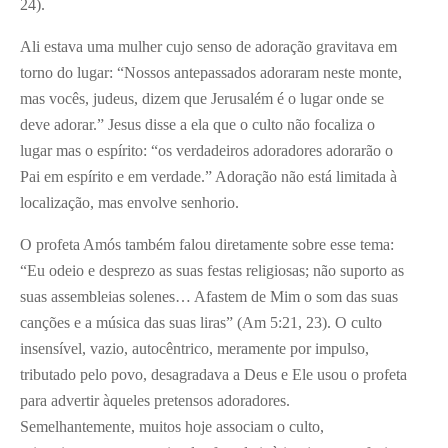
24).
Ali estava uma mulher cujo senso de adoração gravitava em
torno do lugar: “Nossos antepassados adoraram neste monte,
mas vocês, judeus, dizem que Jerusalém é o lugar onde se
deve adorar.” Jesus disse a ela que o culto não focaliza o
lugar mas o espírito: “os verdadeiros adoradores adorarão o
Pai em espírito e em verdade.” Adoração não está limitada à
localização, mas envolve senhorio.
O profeta Amós também falou diretamente sobre esse tema:
“Eu odeio e desprezo as suas festas religiosas; não suporto as
suas assembleias solenes… Afastem de Mim o som das suas
canções e a música das suas liras” (Am 5:21, 23). O culto
insensível, vazio, autocêntrico, meramente por impulso,
tributado pelo povo, desagradava a Deus e Ele usou o profeta
para advertir àqueles pretensos adoradores.
Semelhantemente, muitos hoje associam o culto,