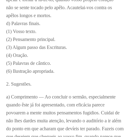
não se sente tocado pelo apêlo. Acautelai-vos contra os
apêlos longos e mortos.
d) Palavras finais.
(1) Vosso texto.
(2) Pensamento principal.
(3) Algum passo das Escrituras.
(4) Oração.
(5) Palavras de cântico.
(6) Ilustração apropriada.
2. Sugestões.
a) Comprimento — Ao concluir o sermão, especialmente
quando êste já foi apresentado, com eficácia parece
povoarem a mente muitos pensamentos fugidios. Cuidai de
não lhes dardes muita atenção, levando o auditório a ir além
do ponto em que acharam que devíeis ter parado. Fazeis com
que desejem que chegueis ao vosso fim, quando parece que