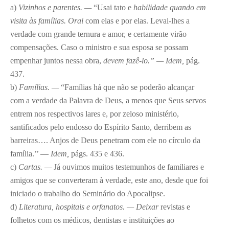
a)
Vizinhos e parentes. —
“Usai tato e
habilidade quando em
visita às famílias. Orai
com elas e por elas. Levai-lhes a
verdade com grande ternura e amor, e certamente virão
compensações. Caso o ministro e sua esposa se possam
empenhar juntos nessa obra,
devem fazê-lo.” — Idem,
pág.
437.
b)
Famílias. —
“Famílias há que não se poderão alcançar
com a verdade da Palavra de Deus, a menos que Seus servos
entrem nos respectivos lares e, por zeloso ministério,
santificados pelo endosso do Espírito Santo, derribem as
barreiras…. Anjos de Deus penetram com ele no círculo da
família.’’ —
Idem,
págs. 435 e 436.
c)
Cartas. —
Já ouvimos muitos testemunhos de familiares e
amigos que se converteram à verdade, este ano, desde que foi
iniciado o trabalho do Seminário do Apocalipse.
d)
Literatura, hospitais e orfanatos. — Deixar
revistas e
folhetos com os médicos, dentistas e instituições ao