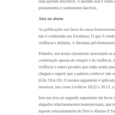
uma questão discutível. A questão real é como e
pensamentos e sentimentos lascivos.
Atos ou abuso
As publicações em favor da causa homossexual
não é condenada nas Escrituras. O que é conde
violência e idolatria. A literatura pró-homossex
Primeiro, nos textos claramente associando os 
condenação apenas do estupro e da violência, n
violência e outros pecados que estão sendo pu
chegam a sugerir que a palavra
conhecer
não se
(Gên 19:4-10). O mesmo argumento é aplicado a
mosaicas, tais como Levíticos 18:22 e 20:13, 
Isso nos leva ao segundo argumento em favor da 
alegados relacionamentos homossexuais, que nã
suposto relacionamento de Davi e Jônatas (I S