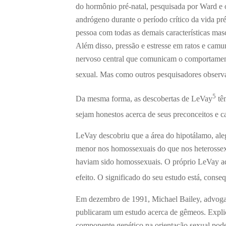
do hormônio pré-natal, pesquisada por Ward e 
andrógeno durante o período crítico da vida pr
pessoa com todas as demais características mas
Além disso, pressão e estresse em ratos e ca
nervoso central que comunicam o comportamen
sexual. Mas como outros pesquisadores observ
5
Da mesma forma, as descobertas de LeVay
têm
sejam honestos acerca de seus preconceitos e ca
LeVay descobriu que a área do hipotálamo, ale
menor nos homossexuais do que nos heterossexu
haviam sido homossexuais. O próprio LeVay ad
efeito. O significado do seu estudo está, conse
Em dezembro de 1991, Michael Bailey, advogado
publicaram um estudo acerca de gêmeos. Explica
componente genético na orientação sexual pode s