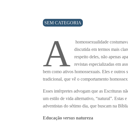
SEM CATEGORIA
A
homossexualidade costumava s
discutida em termos mais clar
respeito deles, não apenas ap
revistas especializadas em as
bem como ativos homossexuais. Eles e outros si
tradicional, que vê o comportamento homossexua
Esses intérpretes advogam que as Escrituras n
um estilo de vida alternativo, “natural”. Estas 
adventistas do sétimo dia, que buscam na Bíblia
Educação
versus
natureza