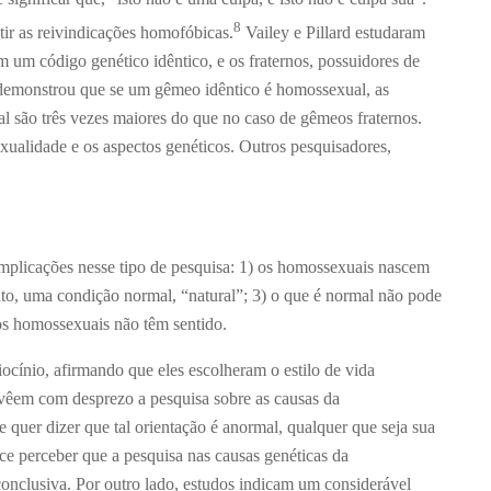
8
tir as reivindicações homofóbicas.
Vailey e Pillard estudaram
êm um código genético idêntico, e os fraternos, possuidores de
s demonstrou que se um gêmeo idêntico é homossexual, as
l são três vezes maiores do que no caso de gêmeos fraternos.
exualidade e os aspectos genéticos. Outros pesquisadores,
mplicações nesse tipo de pesquisa: 1) os homossexuais nascem
to, uma condição normal, “natural”; 3) o que é normal não pode
a os homossexuais não têm sentido.
ocínio, afirmando que eles escolheram o estilo de vida
s vêem com desprezo a pesquisa sobre as causas da
 quer dizer que tal orientação é anormal, qualquer que seja sua
ce perceber que a pesquisa nas causas genéticas da
conclusiva. Por outro lado, estudos indicam um considerável