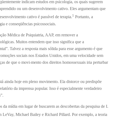
qüentemente indicam estudos em psicologia, os quais sugerem
prendido ou um desenvolvimento cativo. Eles argumentam que
1
esenvolvimento cativo é passível de terapia.
Portanto, a
ia e conseqüências psicossociais.
ação Médica de Psiquiatria, AAP, em remover a
ológicas. Muitos entendem que isso significa que a
l”. Talvez a resposta mais sólida para esse argumento é que
comoções sociais nos Estados Unidos, em uma velocidade sem
ças de que o movi-mento dos direitos homossexuais iria perturbar
 está ainda hoje em pleno movimento. Ela distorce ou predispõe
elatório da imprensa popular. Isso é especialmente verdadeiro
”.
dos da mídia em lugar de buscarem as descobertas da pesquisa de I.
 LeVay, Michael Bailey e Richard Pillard. Por exemplo, a teoria