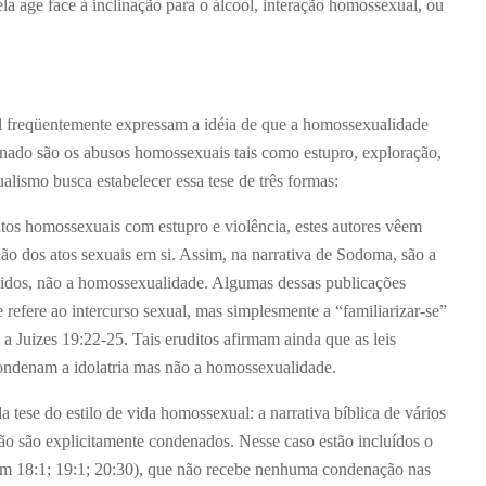
la age face à inclinação para o álcool, interação homossexual, ou
 freqüentemente expressam a idéia de que a homossexualidade
nado são os abusos homossexuais tais como estupro, exploração,
ualismo busca estabelecer essa tese de três formas:
atos homossexuais com estupro e violência, estes autores vêem
ão dos atos sexuais em si. Assim, na narrativa de Sodoma, são a
nidos, não a homossexualidade. Algumas dessas publicações
 refere ao intercurso sexual, mas simplesmente a “familiarizar-se”
 Juizes 19:22-25. Tais eruditos afirmam ainda que as leis
condenam a idolatria mas não a homossexualidade.
tese do estilo de vida homossexual: a narrativa bíblica de vários
o são explicitamente condenados. Nesse caso estão incluídos o
am 18:1; 19:1; 20:30), que não recebe nenhuma condenação nas