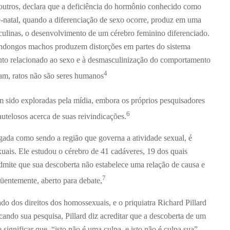
outros, declara que a deficiência do hormônio conhecido como
é-natal, quando a diferenciação de sexo ocorre, produz em uma
culinas, o desenvolvimento de um cérebro feminino diferenciado.
mundongos machos produzem distorções em partes do sistema
to relacionado ao sexo e à desmasculinização do comportamento
4
am, ratos não são seres humanos
 sido exploradas pela mídia, embora os próprios pesquisadores
6
utelosos acerca de suas reivindicações.
gada como sendo a região que governa a atividade sexual, é
ais. Ele estudou o cérebro de 41 cadáveres, 19 dos quais
mite que sua descoberta não estabelece uma relação de causa e
7
qüentemente, aberto para debate,
 dos direitos dos homossexuais, e o priquiatra Richard Pillard
ndo sua pesquisa, Pillard diz acreditar que a descoberta de um
ignificar que, “isto não é uma culpa, e isto não é culpa sua”.