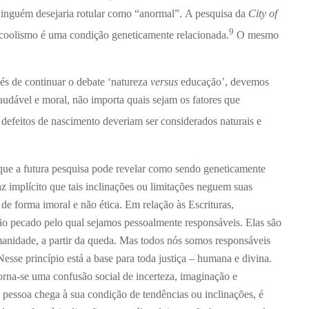
ninguém desejaria rotular como “anormal”. A pesquisa da
City of
9
coolismo é uma condição geneticamente relacionada.
O mesmo
és de continuar o debate ‘natureza
versus
educação’, devemos
audável e moral, não importa quais sejam os fatores que
 defeitos de nascimento deveriam ser considerados naturais e
que a futura pesquisa pode revelar como sendo geneticamente
z implícito que tais inclinações ou limitações neguem suas
s de forma imoral e não ética. Em relação às Escrituras,
são pecado pelo qual sejamos pessoalmente responsáveis. Elas são
anidade, a partir da queda. Mas todos nós somos responsáveis
sse princípio está a base para toda justiça – humana e divina.
rna-se uma confusão social de incerteza, imaginação e
pessoa chega à sua condição de tendências ou inclinações, é