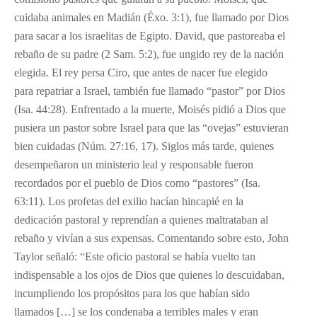
cuidaba animales en Madián (Éxo. 3:1), fue llamado por Dios
para sacar a los israelitas de Egipto. David, que pastoreaba el
rebaño de su padre (2 Sam. 5:2), fue ungido rey de la nación
elegida. El rey persa Ciro, que antes de nacer fue elegido
para repatriar a Israel, también fue llamado “pastor” por Dios
(Isa. 44:28). Enfrentado a la muerte, Moisés pidió a Dios que
pusiera un pastor sobre Israel para que las “ovejas” estuvieran
bien cuidadas (Núm. 27:16, 17). Siglos más tarde, quienes
desempeñaron un ministerio leal y responsable fueron
recordados por el pueblo de Dios como “pastores” (Isa.
63:11). Los profetas del exilio hacían hincapié en la
dedicación pastoral y reprendían a quienes maltrataban al
rebaño y vivían a sus expensas. Comentando sobre esto, John
Taylor señaló: “Este oficio pastoral se había vuelto tan
indispensable a los ojos de Dios que quienes lo descuidaban,
incumpliendo los propósitos para los que habían sido
llamados […] se los condenaba a terribles males y eran