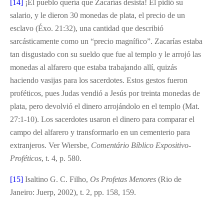
[14]
¡El pueblo quería que Zacarías desista! Él pidió su
salario, y le dieron 30 monedas de plata, el precio de un
esclavo (Éxo. 21:32), una cantidad que describió
sarcásticamente como un “precio magnífico”. Zacarías estaba
tan disgustado con su sueldo que fue al templo y le arrojó las
monedas al alfarero que estaba trabajando allí, quizás
haciendo vasijas para los sacerdotes. Estos gestos fueron
proféticos, pues Judas vendió a Jesús por treinta monedas de
plata, pero devolvió el dinero arrojándolo en el templo (Mat.
27:1-10). Los sacerdotes usaron el dinero para comparar el
campo del alfarero y transformarlo en un cementerio para
extranjeros. Ver Wiersbe,
Comentário Bíblico Expositivo-
Proféticos
, t. 4, p. 580.
[15]
Isaltino G. C. Filho,
Os Profetas Menores
(Rio de
Janeiro: Juerp, 2002), t. 2, pp. 158, 159.