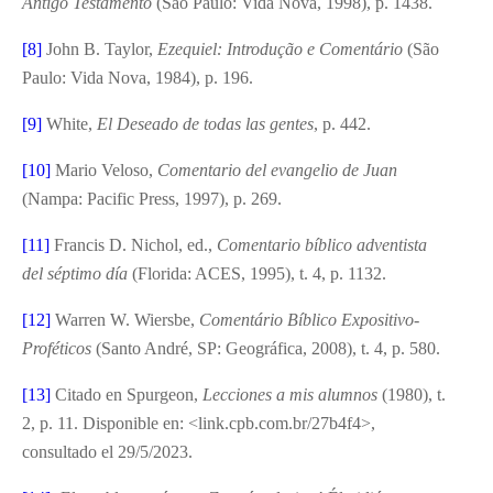
Antigo Testamento
(São Paulo: Vida Nova, 1998), p. 1438.
[8]
John B. Taylor,
Ezequiel: Introdução e Comentário
(São
Paulo: Vida Nova, 1984), p. 196.
[9]
White,
El Deseado de todas las gentes
, p. 442.
[10]
Mario Veloso,
Comentario del evangelio de Juan
(Nampa: Pacific Press, 1997), p. 269.
[11]
Francis D. Nichol, ed.,
Comentario bíblico adventista
del séptimo día
(Florida: ACES, 1995), t. 4, p. 1132.
[12]
Warren W. Wiersbe,
Comentário Bíblico Expositivo-
Proféticos
(Santo André, SP: Geográfica, 2008), t. 4, p. 580.
[13]
Citado en Spurgeon,
Lecciones a mis alumnos
(1980), t.
2, p. 11. Disponible en: <link.cpb.com.br/27b4f4>,
consultado el 29/5/2023.