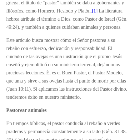
griega, el título de “pastor” también se daba a gobernantes y
filósofos, como Homero, Hesíodo y Platón.
[1]
La literatura
hebrea atribuía el término a Dios, como Pastor de Israel (Gén.
49:24), y también a quienes cuidaban animales y personas.
Este artículo busca mostrar cómo el Señor pastorea a su
rebaño con esfuerzo, dedicación y responsabilidad. El
cuidado de las ovejas es una ilustración que el propio Jesús
enseñó y ejemplificó en su ministerio terrenal, dejándonos
preciosas lecciones. Él es el Buen Pastor, el Pastor Modelo,
que ama y sirve a sus ovejas hasta el punto de morir por ellas
(Juan 10:11). Si aplicamos las instrucciones del Pastor divino,
tendremos éxito en nuestro ministerio.
Pastorear animales
En tiempos bíblicos, el pastor conducía al rebaño a verdes
praderas y permanecía constantemente a su lado (Gén. 31:38-
40). Cuidaba de las ovejas enfermas y las protegía de