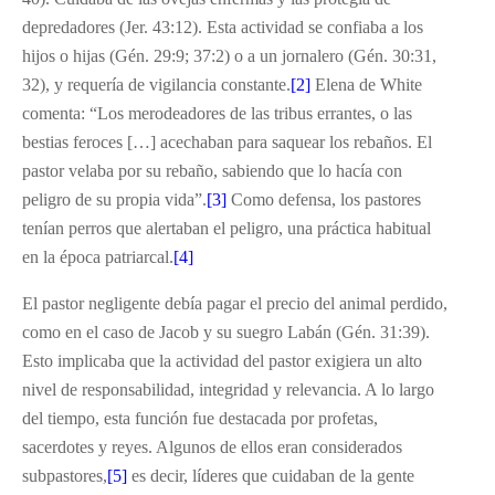
depredadores (Jer. 43:12). Esta actividad se confiaba a los
hijos o hijas (Gén. 29:9; 37:2) o a un jornalero (Gén. 30:31,
32), y requería de vigilancia constante.
[2]
Elena de White
comenta: “Los merodeadores de las tribus errantes, o las
bestias feroces […] acechaban para saquear los rebaños. El
pastor velaba por su rebaño, sabiendo que lo hacía con
peligro de su propia vida”.
[3]
Como defensa, los pastores
tenían perros que alertaban el peligro, una práctica habitual
en la época patriarcal.
[4]
El pastor negligente debía pagar el precio del animal perdido,
como en el caso de Jacob y su suegro Labán (Gén. 31:39).
Esto implicaba que la actividad del pastor exigiera un alto
nivel de responsabilidad, integridad y relevancia. A lo largo
del tiempo, esta función fue destacada por profetas,
sacerdotes y reyes. Algunos de ellos eran considerados
subpastores,
[5]
es decir, líderes que cuidaban de la gente