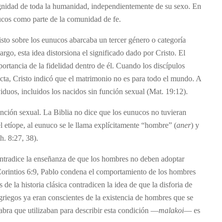
ignidad de toda la humanidad, independientemente de su sexo. En
cos como parte de la comunidad de fe.
sto sobre los eunucos abarcaba un tercer género o categoría
rgo, esta idea distorsiona el significado dado por Cristo. El
portancia de la fidelidad dentro de él. Cuando los discípulos
icta, Cristo indicó que el matrimonio no es para todo el mundo. A
iduos, incluidos los nacidos sin función sexual (Mat. 19:12).
nción sexual. La Biblia no dice que los eunucos no tuvieran
 el etíope, al eunuco se le llama explícitamente “hombre” (
aner
) y
h. 8:27, 38).
ntradice la enseñanza de que los hombres no deben adoptar
Corintios 6:9, Pablo condena el comportamiento de los hombres
s de la historia clásica contradicen la idea de que la disforia de
riegos ya eran conscientes de la existencia de hombres que se
abra que utilizaban para describir esta condición —
malakoi
— es