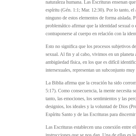
naturaleza humana. Las Escrituras ensenan que
espíritu (Gén. 1:1; Mar. 12:30). Por lo tanto, 
ninguno de estos elementos de forma aislada. Pa
problemático afirmar que la identidad sexual o
contraponerse al cuerpo en relación con la iden
Esto no significa que los procesos subjetivos d
sexual. Al fin y al cabo, vivimos en un planet
ambigüedad física, en los que es difícil identi
intersexuales, representan un subconjunto muy 
La Biblia afirma que la creación ha sido corrom
5:17). Como consecuencia, la mente necesita se
tanto, las emociones, los sentimientos y las pe
designios, los ideales y la voluntad de Dios (P
Espíritu Santo y de las Escrituras para discernir
Las Escrituras establecen una conexión entre el
instrucciones que se nos dan. Una de ellas es l