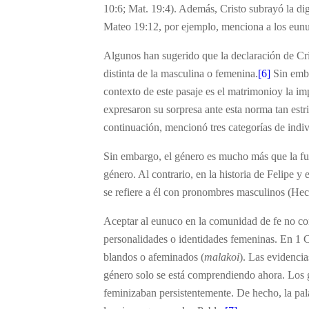
10:6; Mat. 19:4). Además, Cristo subrayó la d
Mateo 19:12, por ejemplo, menciona a los eunu
Algunos han sugerido que la declaración de Cri
distinta de la masculina o femenina.
[6]
Sin emba
contexto de este pasaje es el matrimonioy la im
expresaron su sorpresa ante esta norma tan estr
continuación, mencionó tres categorías de indiv
Sin embargo, el género es mucho más que la fu
género. Al contrario, en la historia de Felipe y
se refiere a él con pronombres masculinos (Hec
Aceptar al eunuco en la comunidad de fe no co
personalidades o identidades femeninas. En 1 
blandos o afeminados (
malakoi
). Las evidencia
género solo se está comprendiendo ahora. Los g
feminizaban persistentemente. De hecho, la pal