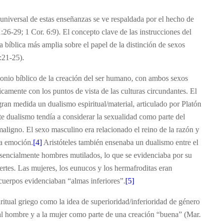
universal de estas enseñanzas se ve respaldada por el hecho de
26‑29; 1 Cor. 6:9). El concepto clave de las instrucciones del
 bíblica más amplia sobre el papel de la distinción de sexos
:21-25).
imonio bíblico de la creación del ser humano, con ambos sexos
camente con los puntos de vista de las culturas circundantes. El
n medida un dualismo espiritual/material, articulado por Platón
e dualismo tendía a considerar la sexualidad como parte del
 maligno. El sexo masculino era relacionado el reino de la razón y
la emoción.
[4]
Aristóteles también ensenaba un dualismo entre el
esencialmente hombres mutilados, lo que se evidenciaba por su
ertes. Las mujeres, los eunucos y los hermafroditas eran
cuerpos evidenciaban “almas inferiores”.
[5]
iritual griego como la idea de superioridad/inferioridad de género
o al hombre y a la mujer como parte de una creación “buena” (Mar.