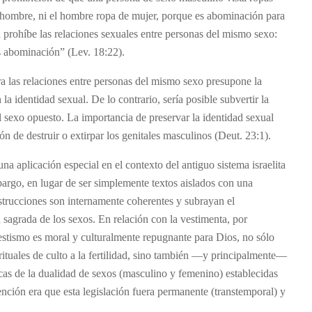
e hombre, ni el hombre ropa de mujer, porque es abominación para
n prohíbe las relaciones sexuales entre personas del mismo sexo:
s abominación” (Lev. 18:22).
ra las relaciones entre personas del mismo sexo presupone la
 la identidad sexual. De lo contrario, sería posible subvertir la
sexo opuesto. La importancia de preservar la identidad sexual
n de destruir o extirpar los genitales masculinos (Deut. 23:1).
na aplicación especial en el contexto del antiguo sistema israelita
mbargo, en lugar de ser simplemente textos aislados con una
nstrucciones son internamente coherentes y subrayan el
sagrada de los sexos. En relación con la vestimenta, por
stismo es moral y culturalmente repugnante para Dios, no sólo
ituales de culto a la fertilidad, sino también —y principalmente—
cas de la dualidad de sexos (masculino y femenino) establecidas
nción era que esta legislación fuera permanente (transtemporal) y