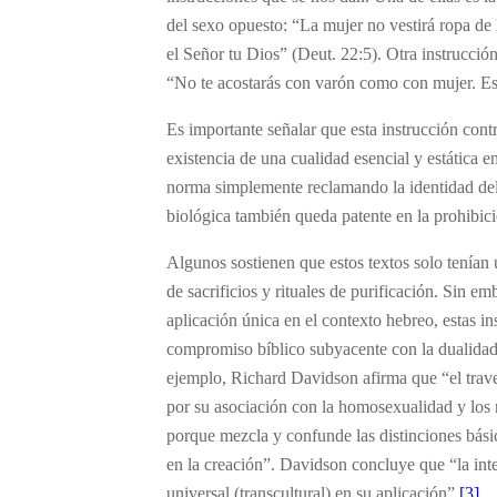
del sexo opuesto: “La mujer no vestirá ropa d
el Señor tu Dios” (Deut. 22:5). Otra instrucció
“No te acostarás con varón como con mujer. E
Es importante señalar que esta instrucción cont
existencia de una cualidad esencial y estática en
norma simplemente reclamando la identidad del 
biológica también queda patente en la prohibició
Algunos sostienen que estos textos solo tenían u
de sacrificios y rituales de purificación. Sin e
aplicación única en el contexto hebreo, estas i
compromiso bíblico subyacente con la dualidad 
ejemplo, Richard Davidson afirma que “el trave
por su asociación con la homosexualidad y los r
porque mezcla y confunde las distinciones bási
en la creación”. Davidson concluye que “la inte
universal (transcultural) en su aplicación”.
[3]