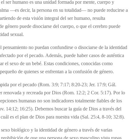
 el ser humano es una unidad formada por mente, cuerpo y
el alma —es decir, la persona en su totalidad— no puede reducirse a
rtiendo de esta visión integral del ser humano, resulta
 de género puede disociarse del cuerpo, o que el cerebro puede
tidad sexual.
el pensamiento no puedan confundirse o disociarse de la identidad
a afectado por el pecado. Además, puede haber casos de auténtica
ficar el sexo de un bebé. Estas condiciones, conocidas como
pequeño de quienes se enfrentan a la confusión de género.
pida por el pecado (Rom. 3:9; 7:17; 8:20-23; Jer. 17:9; Gál.
r renovada y recreada por Dios (Rom. 12:2; 2 Cor. 5:17). Por lo
rcepciones humanas no son indicadores totalmente fiables de los
rov. 14:12; 16:25). Debemos buscar la guía de Dios a través del
 cuál es el plan de Dios para nuestra vida (Sal. 25:4, 8-10; 32:8).
 sexo biológico y la identidad de género a través de varias
a prohibición de que una persona de sexo masculino vista ropas