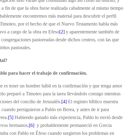
ación sino varias que constituían algo así como un distrito, y
s a fin de que la obra fuese realizada cabalmente al mismo tiempo
obablemente encontremos más material para descubrir el perfil
 de Timoteo, por el hecho de que el Nuevo Testamento habla más
uvo a cargo de la obra en Efeso
[2]
y aparentemente también de
 congregaciones pastoreadas desde dichos centros, con las que
ritos pastorales.
tal?
blo para hacer el trabajo de confirmación.
e es tener un hombre hábil en la confirmación y que tenga amor
blo preparó a Timoteo para la tarea llevándolo consigo mientras
cciones del concilio de Jerusalén.
[4]
El registro bíblico muestra
 cuando persiguieron a Pablo en Berea, y antes de ir para
erea.
[5]
Habiendo ganado más experiencia, Pablo lo envió desde
uevos hermanos,
[6]
y probablemente permaneció en Grecia
staba con Pablo en Éfeso cuando surgieron los problemas en