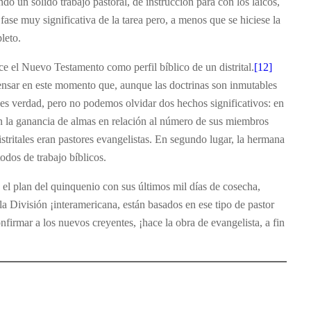
 un sólido trabajo pastoral, de instrucción para con los laicos,
ase muy significativa de la tarea pero, a menos que se hiciese la
leto.
ce el Nuevo Testamento como perfil bíblico de un distrital.
[12]
ensar en este momento que, aunque las doctrinas son inmutables
es verdad, pero no podemos olvidar dos hechos significativos: en
 en la ganancia de almas en relación al número de sus miembros
istritales eran pastores evangelistas. En segundo lugar, la hermana
dos de trabajo bíblicos.
 el plan del quinquenio con sus últimos mil días de cosecha,
a División ¡interamericana, están basados en ese tipo de pastor
confirmar a los nuevos creyentes, ¡hace la obra de evangelista, a fin