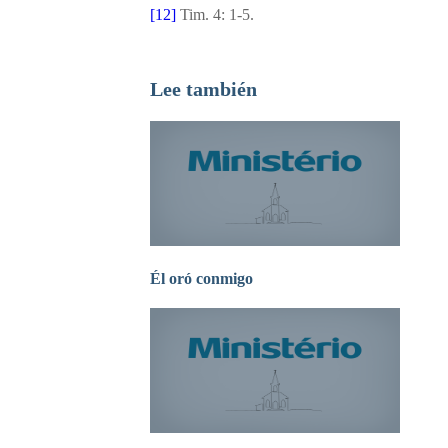
[12]
Tim. 4: 1-5.
Lee también
Él oró conmigo