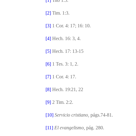
[1]
Tito 1:5.
[2]
Tim. 1:3.
[3]
1 Cor. 4: 17; 16: 10.
[4]
Hech. 16: 3, 4.
[5]
Hech. 17: 13-15
[6]
1 Tes. 3: 1, 2.
[7]
1 Cor. 4: 17.
[8]
Hech. 19:21, 22
[9]
2 Tim. 2:2.
[10]
Servicio cristiano,
págs.74-81.
[11]
El evangelismo,
pág. 280.