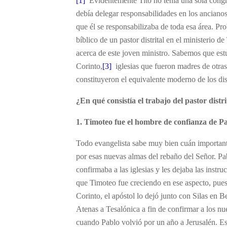
[1]
Evidentemente Tito no tenía una sola congreg
debía delegar responsabilidades en los anciano
que él se responsabilizaba de toda esa área. Pr
bíblico de un pastor distrital en el ministerio
acerca de este joven ministro. Sabemos que est
Corinto,
[3]
iglesias que fueron madres de otras
constituyeron el equivalente moderno de los dist
¿En qué consistía el trabajo del pastor distri
1. Timoteo fue el hombre de confianza de Pa
Todo evangelista sabe muy bien cuán important
por esas nuevas almas del rebaño del Señor. Pa
confirmaba a las iglesias y les dejaba las instru
que Timoteo fue creciendo en ese aspecto, pues
Corinto, el apóstol lo dejó junto con Silas en B
Atenas a Tesalónica a fin de confirmar a los n
cuando Pablo volvió por un año a Jerusalén. E