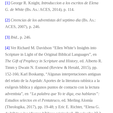
[1]
George R. Knight,
Introduccion a los escritos de Elena
G. de White
(Bs. As.: ACES, 2014), p. 114.
[2]
Creencias de los adventistas del septimo dia
(Bs. As.:
ACES, 2007), p. 246.
[3]
Ibid.
, p. 246.
[4]
Ver Richard M. Davidson “Ellen White’s Insights into
Scripture in Light of the Original Biblical Languages”, en
The Gift of Prophecy in Scripture and History
, ed. Alberto R.
Timm y Dwain N. Esmond (Review & Herald, 2015), pp.
152-166; Karl Boskamp, “Algunas interpretaciones antiguas
del relato de la Aqedah: Aportes de la literatura rabínica a la
exégesis bíblica y algunos puntos de contacto con la lectura
adventista”, en
“
La palabra que Yo te diga, esa hablaras”:
Estudios selectos en el Pentateuco
, ed. Merling Alomía
(Theologika, 2017), pp. 19-48; y Eric E. Richter, “Elena G.