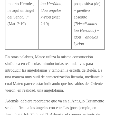
muerto Herodes,
tou Her
ō
dou,
postpositiva (de)
he aquí un ángel
idou angelos
+
genitivo
del Señor…”
kyriou
(Mat.
absoluto
(Mat. 2:19).
2:19).
(
Teleut
ē
santos
tou Her
ō
dou
) +
idou
+
angelos
kyriou
En otras palabras, Mateo utiliza la misma construcción
sintáctica en cláusulas introductorias reanudativas para
introducir las angelofanías y también la estrella de Belén. Es
una manera muy sutil de caracterización literaria, mediante la
cual Mateo parece estar indicando que los sabios del Oriente
vieron, en realidad, una angelofanía.
Además, debiera recordarse que ya en el Antiguo Testamento
se identifican a los ángeles con estrellas (por ejemplo, en
Juec. 5:20; Job 25:5; 38:7). Además, el comportamiento de