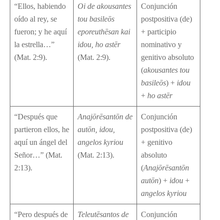
“Ellos, habiendo
Oi de akousantes
Conjunción
oído al rey, se
tou basile
ō
s
postpositiva (de)
fueron; y he aquí
eporeuth
ē
san kai
+ participio
la estrella…”
idou, ho ast
ē
r
nominativo y
(Mat. 2:9).
(Mat. 2:9).
genitivo absoluto
(
akousantes tou
basile
ō
s
) +
idou
+
ho ast
ē
r
“Después que
Anaj
ō
r
ē
sant
ō
n de
Conjunción
partieron ellos, he
aut
ō
n, idou,
postpositiva (de)
aquí un ángel del
angelos kyriou
+ genitivo
Señor…” (Mat.
(Mat. 2:13).
absoluto
2:13).
(
Anaj
ō
r
ē
sant
ō
n
aut
ō
n
) +
idou
+
angelos kyriou
“Pero después de
Teleut
ē
santos de
Conjunción