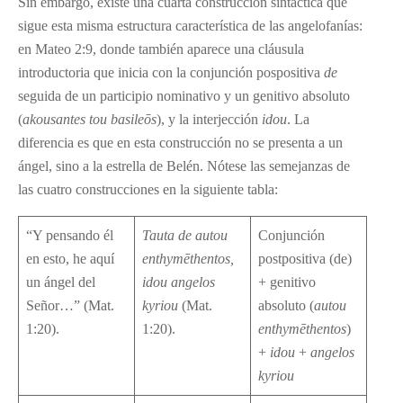
Sin embargo, existe una cuarta construcción sintáctica que
sigue esta misma estructura característica de las angelofanías:
en Mateo 2:9, donde también aparece una cláusula
introductoria que inicia con la conjunción pospositiva
de
seguida de un participio nominativo y un genitivo absoluto
(
akousantes tou basile
ō
s
), y la interjección
idou
. La
diferencia es que en esta construcción no se presenta a un
ángel, sino a la estrella de Belén. Nótese las semejanzas de
las cuatro construcciones en la siguiente tabla:
“Y pensando él
Tauta de autou
Conjunción
en esto, he aquí
enthym
ē
thentos,
postpositiva (de)
un ángel del
idou angelos
+ genitivo
Señor…” (Mat.
kyriou
(Mat.
absoluto (
autou
1:20).
1:20).
enthym
ē
thentos
)
+
idou
+
angelos
kyriou