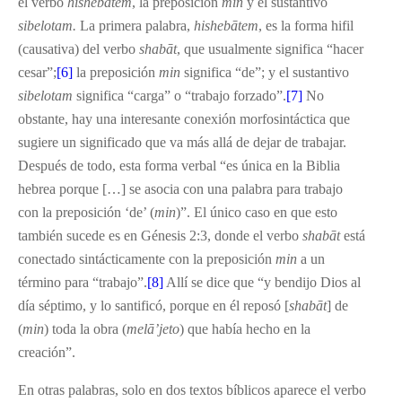
el verbo
hisheb
ā
tem
, la preposición
min
y el sustantivo
sibelotam.
La primera palabra,
hisheb
ā
tem
, es la forma hifil
(causativa) del verbo
shab
ā
t
, que usualmente significa “hacer
cesar”;
[6]
la preposición
min
significa “de”; y el sustantivo
sibelotam
significa “carga” o “trabajo forzado”.
[7]
No
obstante, hay una interesante conexión morfosintáctica que
sugiere un significado que va más allá de dejar de trabajar.
Después de todo, esta forma verbal “es única en la Biblia
hebrea porque […] se asocia con una palabra para trabajo
con la preposición ‘de’ (
min
)”. El único caso en que esto
también sucede es en Génesis 2:3, donde el verbo
shab
ā
t
está
conectado sintácticamente con la preposición
min
a un
término para “trabajo”.
[8]
Allí se dice que “y bendijo Dios al
día séptimo, y lo santificó, porque en él reposó [
shab
ā
t
] de
(
min
) toda la obra (
mel
ā
’
jeto
) que había hecho en la
creación”.
En otras palabras, solo en dos textos bíblicos aparece el verbo