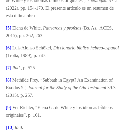
de White y los idiomas bíblicos originales”,
Theologika
37.2
(2022), pp. 154-170. El presente artículo es un resumen de
esta última obra.
[5]
Elena de White,
Patriarcas y profetas
(Bs. As.: ACES,
2015), pp. 262, 263.
[6]
Luis Alonso Schökel,
Diccionario biblico hebreo-espanol
(Trotta, 1989), p. 747.
[7]
Ibid.
, p. 525.
[8]
Mathilde Frey, “Sabbath in Egypt? An Examination of
Exodus 5”,
Journal for the Study of the Old Testament
39.3
(2015), p. 257.
[9]
Ver Richter, “Elena G. de White y los idiomas bíblicos
originales”, p. 161.
[10]
Ibid
.