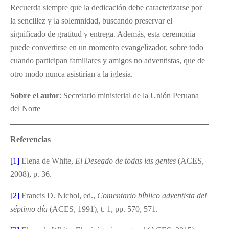
Recuerda siempre que la dedicación debe caracterizarse por
la sencillez y la solemnidad, buscando preservar el
significado de gratitud y entrega. Además, esta ceremonia
puede convertirse en un momento evangelizador, sobre todo
cuando participan familiares y amigos no adventistas, que de
otro modo nunca asistirían a la iglesia.
Sobre el autor
: Secretario ministerial de la Unión Peruana
del Norte
Referencias
[1]
Elena de White,
El Deseado de todas las gentes
(ACES,
2008), p. 36.
[2]
Francis D. Nichol, ed.,
Comentario b
í
blico adventista del
s
é
ptimo d
í
a
(ACES, 1991), t. 1, pp. 570, 571.