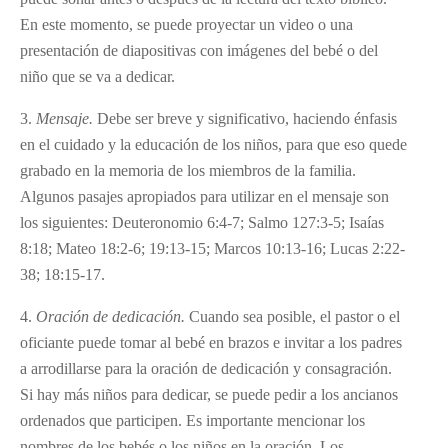
En este momento, se puede proyectar un video o una
presentación de diapositivas con imágenes del bebé o del
niño que se va a dedicar.
3.
Mensaje.
Debe ser breve y significativo, haciendo énfasis
en el cuidado y la educación de los niños, para que eso quede
grabado en la memoria de los miembros de la familia.
Algunos pasajes apropiados para utilizar en el mensaje son
los siguientes: Deuteronomio 6:4-7; Salmo 127:3-5; Isaías
8:18; Mateo 18:2-6; 19:13-15; Marcos 10:13-16; Lucas 2:22-
38; 18:15-17.
4.
Oraci
ó
n de dedicaci
ó
n.
Cuando sea posible, el pastor o el
oficiante puede tomar al bebé en brazos e invitar a los padres
a arrodillarse para la oración de dedicación y consagración.
Si hay más niños para dedicar, se puede pedir a los ancianos
ordenados que participen. Es importante mencionar los
nombres de los bebés o los niños en la oración. Los