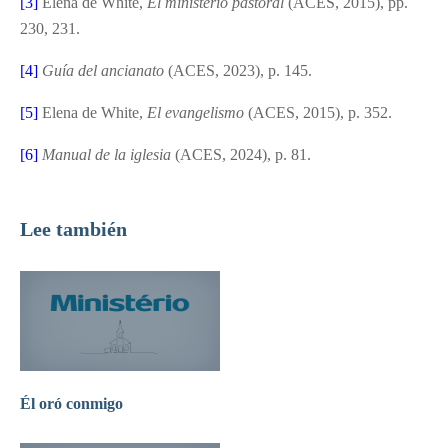
[3]
Elena de White,
El ministerio pastoral
(ACES, 2015), pp.
230, 231.
[4]
Gu
í
a del ancianato
(ACES, 2023), p. 145.
[5]
Elena de White,
El evangelismo
(ACES, 2015), p. 352.
[6]
Manual de la iglesia
(ACES, 2024), p. 81.
Lee también
Él oró conmigo