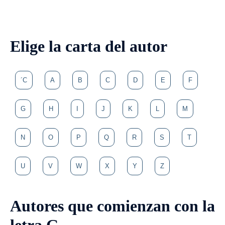
Elige la carta del autor
´C
A
B
C
D
E
F
G
H
I
J
K
L
M
N
O
P
Q
R
S
T
U
V
W
X
Y
Z
Autores que comienzan con la
letra G