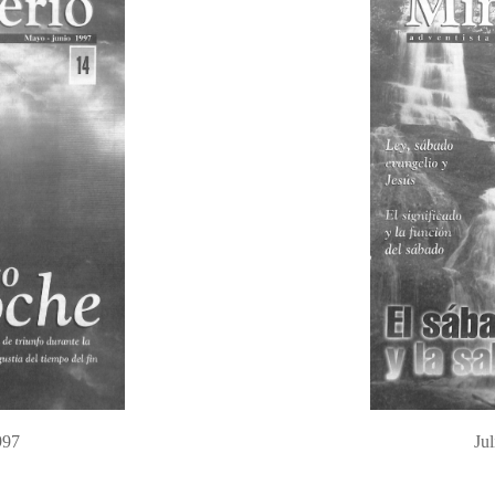
997
Ju